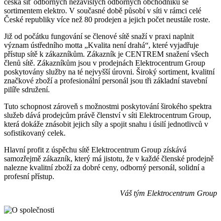
česká síť odborných nezávislých odborných obchodníků se
sortimentem elektro. V současné době působí v síti v rámci celé
České republiky více než 80 prodejen a jejich počet neustále roste.
Již od počátku fungování se členové sítě snaží v praxi naplnit
význam ústředního motta „Kvalita není drahá“, které vyjadřuje
přístup sítě k zákazníkům. Zákazník je CENTREM snažení všech
členů sítě. Zákazníkům jsou v prodejnách Elektrocentrum Group
poskytovány služby na té nejvyšší úrovni. Široký sortiment, kvalitní
značkové zboží a profesionální personál jsou tři základní stavební
pilíře sdružení.
Tuto schopnost zároveň s možnostmi poskytování širokého spektra
služeb dává prodejcům právě členství v síti Elektrocentrum Group,
která dokáže znásobit jejich síly a spojit snahu i úsilí jednotlivců v
sofistikovaný celek.
Hlavní profit z úspěchu sítě Elektrocentrum Group získává
samozřejmě zákazník, který má jistotu, že v každé členské prodejně
nalezne kvalitní zboží za dobré ceny, odborný personál, solidní a
profesní přístup.
Váš tým Elektrocentrum Group