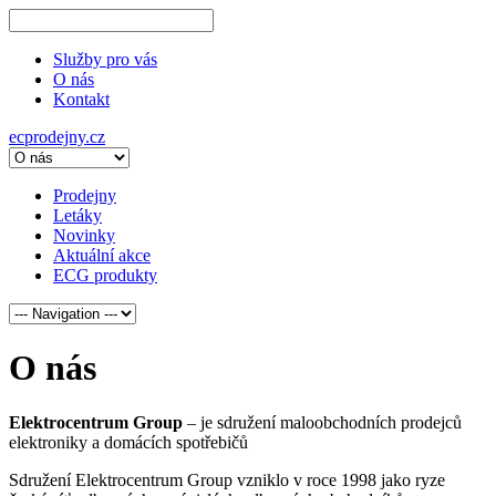
Služby pro vás
O nás
Kontakt
ecprodejny.cz
Prodejny
Letáky
Novinky
Aktuální akce
ECG produkty
O nás
Elektrocentrum Group
– je sdružení maloobchodních prodejců
elektroniky a domácích spotřebičů
Sdružení Elektrocentrum Group vzniklo v roce 1998 jako ryze